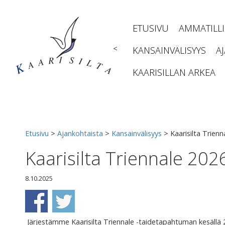
Siirry
sisältöön
ETUSIVU
AMMATILL
<
KANSAINVÄLISYYS
A
KAARISILLAN ARKEA
Etusivu
>
Ajankohtaista
>
Kansainvälisyys
>
Kaarisilta Trien
Kaarisilta Triennale 202
8.10.2025
Järjestämme Kaarisilta Triennale -taidetapahtuman kesällä 