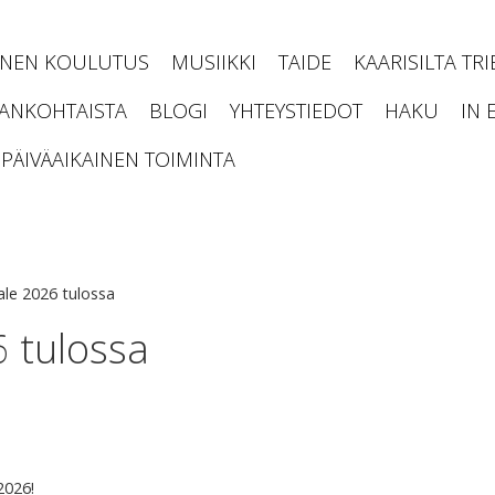
INEN KOULUTUS
MUSIIKKI
TAIDE
KAARISILTA TR
JANKOHTAISTA
BLOGI
YHTEYSTIEDOT
HAKU
IN 
PÄIVÄAIKAINEN TOIMINTA
nale 2026 tulossa
6 tulossa
2026!