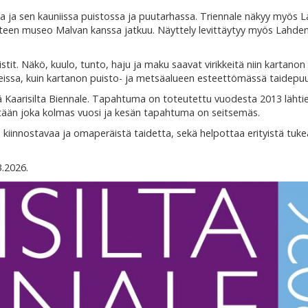
ossa ja sen kauniissa puistossa ja puutarhassa. Triennale näkyy myös 
iteen museo Malvan kanssa jatkuu. Näyttely levittäytyy myös Lahde
tit. Näkö, kuulo, tunto, haju ja maku saavat virikkeitä niin kartanon
rteissa, kuin kartanon puisto- ja metsäalueen esteettömässä taidepu
llä Kaarisilta Biennale. Tapahtuma on toteutettu vuodesta 2013 lähti
tetään joka kolmas vuosi ja kesän tapahtuma on seitsemäs.
 kiinnostavaa ja omaperäistä taidetta, sekä helpottaa erityistä tuke
3.2026.