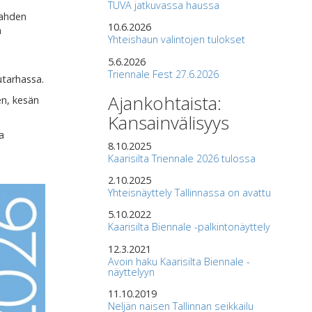
TUVA jatkuvassa haussa
Lahden
10.6.2026
n
Yhteishaun valintojen tulokset
5.6.2026
Triennale Fest 27.6.2026
utarhassa.
Ajankohtaista:
en, kesän
Kansainvälisyys
a
8.10.2025
Kaarisilta Triennale 2026 tulossa
2.10.2025
Yhteisnäyttely Tallinnassa on avattu
5.10.2022
Kaarisilta Biennale -palkintonäyttely
12.3.2021
Avoin haku Kaarisilta Biennale -
näyttelyyn
11.10.2019
Neljän naisen Tallinnan seikkailu