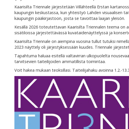
Kaarisilta Triennale järjestetään Villähteellä Erstan kartan
kaupungin keskustassa, kun yhteistyö Lahden visuaalisen ta
kaupungin pääkirjastoon, josta se tavoittaa laajan yleisön.
Kesällä 2026 toteutettavan Kaarisilta Triennalen teema on ais
sisätiloissa järjestettävässä kuvataidenäyttelyssä ja konse
Kaarisilta Triennale on aiempina vuosina tullut tutuksi nime
2023 näyttely oli järjestyksessään kuudes. Triennale järjes
Tapahtuma haluaa esitellä valtavirran ulkopuolelta nousevaa
tarvitsevien taiteilijoiden ammatillista toimintaa.
Voit hakea mukaan teoksillasi. Taiteilijahaku avoinna 1.2.-13.