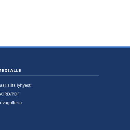
MEDIALLE
aarisilta lyhyesti
WORD/PDF
uvagalleria