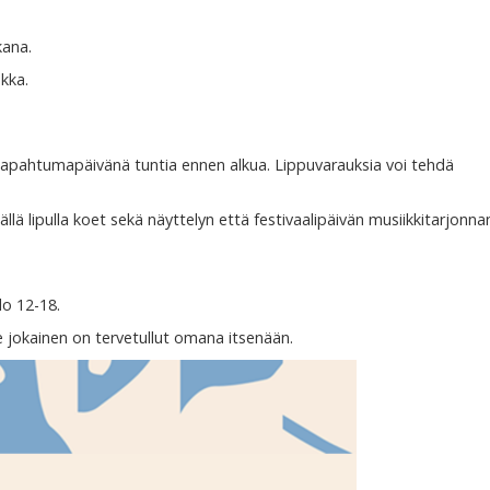
kana.
akka.
 tapahtumapäivänä tuntia ennen alkua. Lippuvarauksia voi tehdä
llä lipulla koet sekä näyttelyn että festivaalipäivän musiikkitarjonna
lo 12-18.
 jokainen on tervetullut omana itsenään.