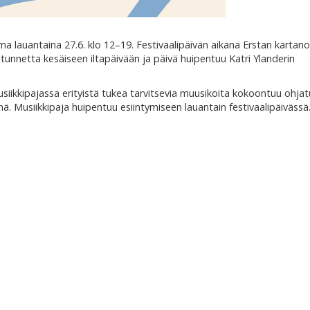
a lauantaina 27.6. klo 12–19. Festivaalipäivän aikana Erstan kartan
 tunnetta kesäiseen iltapäivään ja päivä huipentuu Katri Ylanderin
usiikkipajassa erityistä tukea tarvitsevia muusikoita kokoontuu ohjat
. Musiikkipaja huipentuu esiintymiseen lauantain festivaalipäivässä