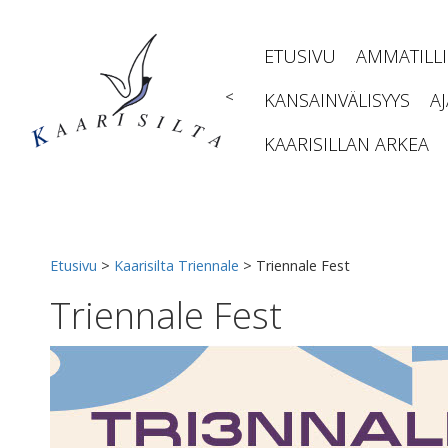
Siirry
sisältöön
ETUSIVU
AMMATILL
<
KANSAINVÄLISYYS
A
KAARISILLAN ARKEA
Etusivu
>
Kaarisilta Triennale
>
Triennale Fest
Triennale Fest