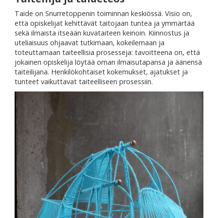
Taide on Snurretoppenin toiminnan keskiössä. Visio on,
että opiskelijat kehittävät taitojaan tuntea ja ymmärtää
sekä ilmaista itseään kuvataiteen keinoin. Kiinnostus ja
uteliaisuus ohjaavat tutkimaan, kokeilemaan ja
toteuttamaan taiteellisia prosesseja: tavoitteena on, että
jokainen opiskelija löytää oman ilmaisutapansa ja äänensä
taiteilijana. Henkilökohtaiset kokemukset, ajatukset ja
tunteet vaikuttavat taiteelliseen prosessiin.