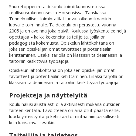
Snurretoppenin taidekoulu toimii kunnostetussa
teollisuusrakennuksessa Horsensissa, Tanskassa.
Tunnelmalliset toimintatilat luovat oikean ilmapiirin
luovalle toiminnalle. Taidekoulu on perustettu vuonna
2005 ja on avoinna joka päivä. Koulussa työskentelee neljä
opettajaa – kaikki kokeneita taiteilijoita, joilla on
pedagogista kokemusta. Opiskelun lähtökohtana on
jokaisen opiskelijan omat tavoitteet ja potentiaalin
kehittäminen. Lisäksi tarjolla on klassisiin taideaineisiin ja
taitoihin keskittyviä työpajoja.
Opiskelun lähtökohtana on jokaisen opiskelijan omat
tavoitteet ja potentiaalin kehittäminen. Lisäksi tarjolla on
klassisiin taideaineisiin ja taitoihin keskittyviä työpajoja.
Projekteja ja näyttelyitä
Koulu halusi alusta asti olla aktiivisesti mukana outsider -
taiteen kentällä. Tavoitteena on aina ollut päästä esille,
luoda yhteistyötä ja kehittää toimintaa niin paikallisesti
kuin kansainvälisestikin.
Taiteilija ja taideteos