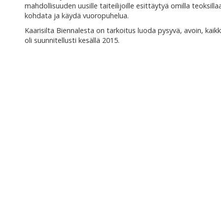
mahdollisuuden uusille taiteilijoille esittäytyä omilla teoksillaa
kohdata ja käydä vuoropuhelua.
Kaarisilta Biennalesta on tarkoitus luoda pysyvä, avoin, kai
oli suunnitellusti kesällä 2015.