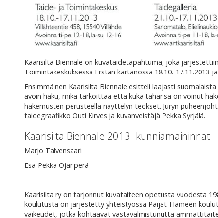
Kaarisilta Biennale on kuvataidetapahtuma, joka järjestettiin
Toimintakeskuksessa Erstan kartanossa 18.10.-17.11.2013 ja 
Ensimmäinen Kaarisilta Biennale esitteli laajasti suomalaista 
avoin haku, mikä tarkoittaa että kuka tahansa on voinut hake
hakemusten perusteella näyttelyn teokset. Juryn puheenjohta
taidegraafikko Outi Kirves ja kuvanveistäjä Pekka Syrjälä.
Kaarisilta Biennale 2013 -kunniamaininnat
Marjo Talvensaari
Esa-Pekka Ojanperä
Kaarisilta ry on tarjonnut kuvataiteen opetusta vuodesta 1987 
koulutusta on järjestetty yhteistyössä Päijät-Hämeen koulut
vaikeudet, jotka kohtaavat vastavalmistunutta ammattitaitei