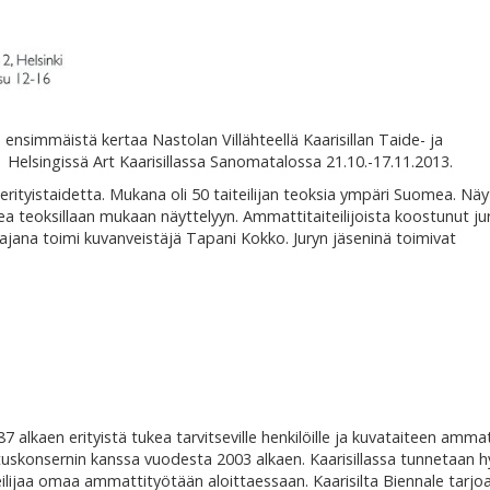
 ensimmäistä kertaa Nastolan Villähteellä Kaarisillan Taide- ja
Helsingissä Art Kaarisillassa Sanomatalossa 21.10.-17.11.2013.
erityistaidetta. Mukana oli 50 taiteilijan teoksia ympäri Suomea. Näyt
a teoksillaan mukaan näyttelyyn. Ammattitaiteilijoista koostunut jury
jana toimi kuvanveistäjä Tapani Kokko. Juryn jäseninä toimivat
alkaen erityistä tukea tarvitseville henkilöille ja kuvataiteen ammati
uskonsernin kanssa vuodesta 2003 alkaen. Kaarisillassa tunnetaan h
lijaa omaa ammattityötään aloittaessaan. Kaarisilta Biennale tarjo