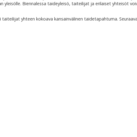
n yleisölle. Biennalessa taideyleisö, taiteilijat ja erilaiset yhteisöt voi
kki taiteilijat yhteen kokoava kansainvälinen taidetapahtuma. Seuraav