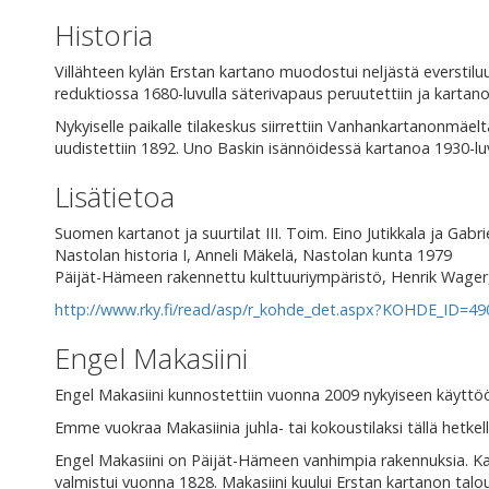
Historia
Villähteen kylän Erstan kartano muodostui neljästä everstiluu
reduktiossa 1680-luvulla säterivapaus peruutettiin ja kartano
Nykyiselle paikalle tilakeskus siirrettiin Vanhankartanonmäel
uudistettiin 1892. Uno Baskin isännöidessä kartanoa 1930-lu
Lisätietoa
Suomen kartanot ja suurtilat III. Toim. Eino Jutikkala ja Gabri
Nastolan historia I, Anneli Mäkelä, Nastolan kunta 1979
Päijät-Hämeen rakennettu kulttuuriympäristö, Henrik Wager,
http://www.rky.fi/read/asp/r_kohde_det.aspx?KOHDE_ID=49
Engel Makasiini
Engel Makasiini kunnostettiin vuonna 2009 nykyiseen käyttöön
Emme vuokraa Makasiinia juhla- tai kokoustilaksi tällä hetkell
Engel Makasiini on Päijät-Hämeen vanhimpia rakennuksia. Ka
valmistui vuonna 1828. Makasiini kuului Erstan kartanon talo