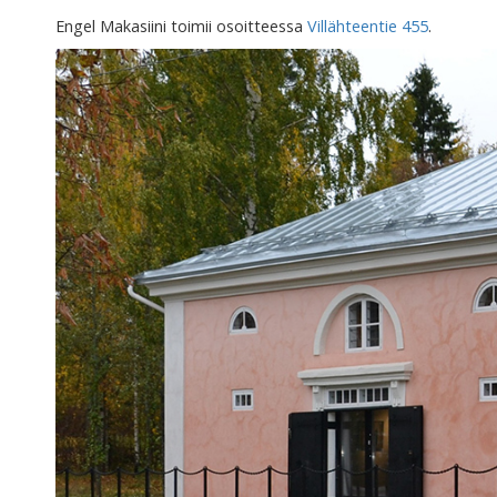
Engel Makasiini toimii osoitteessa
Villähteentie 455
.