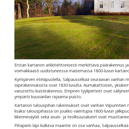
Erstan kartanon arkkitehtonisesti merkittävä päärakennus ja t
voimakkaasti uudistuneessa maisemassa 1800-luvun kartano
Kymijärven eteläpuolella, Salpausselkää seuraavan vanhan m
siipirakennuksista ovat 1830-luvulta. Aumakattoisen, yksiker
varustettu kuistirakennus. Empiren tyylipiirteet ovat säilyne
ympäröi kuusiaidan rajaama puisto.
Kartanon talouspihan rakennukset ovat vanhan Viipurintien mol
lisäksi talouspihassa on joukko väentupia 1800-luvun jälkipu
liikenneväylät sekä asuin- ja teollisuusalueet ovat muuttanee
Pihapiirin läpi kulkeva maantie on osa vanhaa, Salpausselkää