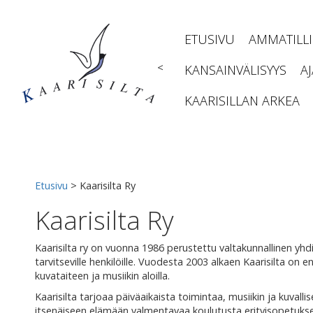
Siirry
sisältöön
ETUSIVU
AMMATILL
<
KANSAINVÄLISYYS
A
KAARISILLAN ARKEA
Etusivu
>
Kaarisilta Ry
Kaarisilta Ry
Kaarisilta ry on vuonna 1986 perustettu valtakunnallinen yhdi
tarvitseville henkilöille. Vuodesta 2003 alkaen Kaarisilta o
kuvataiteen ja musiikin aloilla.
Kaarisilta tarjoaa päiväaikaista toimintaa, musiikin ja kuval
itsenäiseen elämään valmentavaa koulutusta erityisopetukse