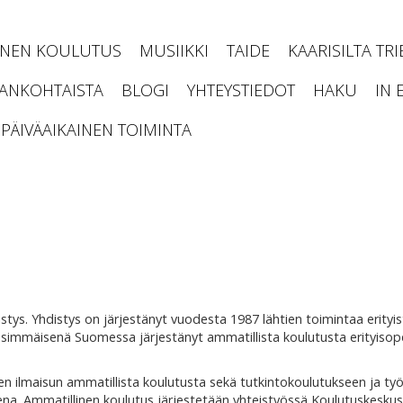
INEN KOULUTUS
MUSIIKKI
TAIDE
KAARISILTA TR
JANKOHTAISTA
BLOGI
YHTEYSTIEDOT
HAKU
IN 
PÄIVÄAIKAINEN TOIMINTA
stys. Yhdistys on järjestänyt vuodesta 1987 lähtien toimintaa erityi
n ensimmäisenä Suomessa järjestänyt ammatillista koulutusta erityiso
lisen ilmaisun ammatillista koulutusta sekä tutkintokoulutukseen ja ty
na. Ammatillinen koulutus järjestetään yhteistyössä Koulutuskeskus