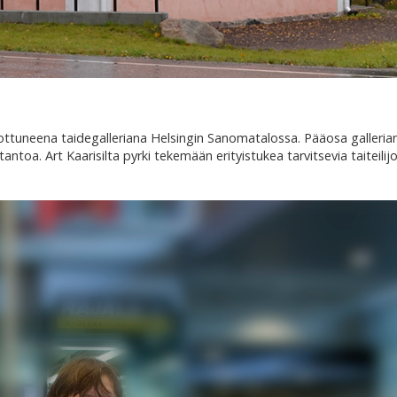
nottuneena taidegalleriana Helsingin Sanomatalossa. Pääosa galleria
otantoa. Art Kaarisilta pyrki tekemään erityistukea tarvitsevia taiteilijo