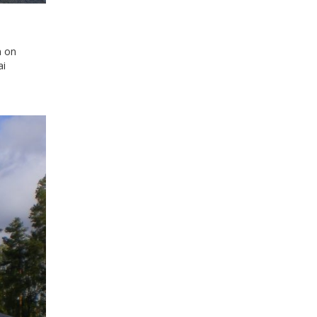
n on
ai