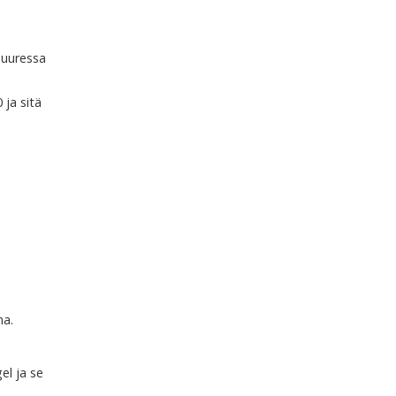
 Suuressa
 ja sitä
na.
el ja se