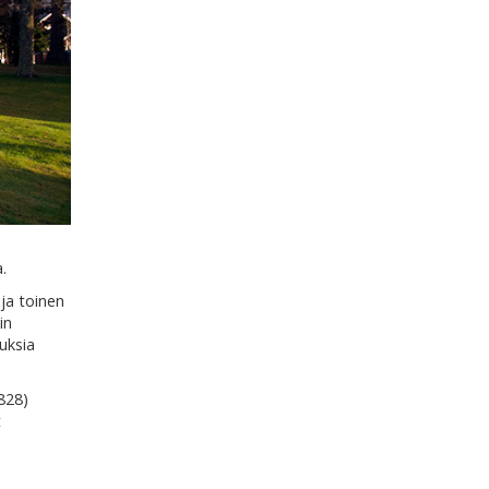
.
ja toinen
in
uksia
828)
t