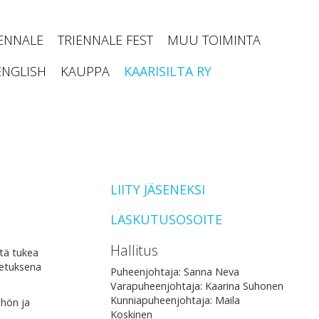
IENNALE
TRIENNALE FEST
MUU TOIMINTA
ENGLISH
KAUPPA
KAARISILTA RY
LIITY JÄSENEKSI
LASKUTUSOSOITE
Hallitus
stä tukea
petuksena
Puheenjohtaja: Sanna Neva
Varapuheenjohtaja: Kaarina Suhonen
Kunniapuheenjohtaja: Maila
öhön ja
Koskinen