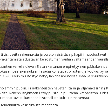
iivis, useita rakennuksia ja puiston sisältävä pihapiiri muodostavat
rakentamista edustavan kerrostuman vanhan valtamaantien varrella
aantien varrella olevan Erstan kartanon empiretyylinen päärakennus 
roksisen päärakennuksen fasadia koristavat pilasterit ja kookas pylvä
et, 1890-luvun muutostyö näkyy lähinnä ikkunoissa. Pää- ja sivurakenn
emmin puolin. Tiilirakenteisten navetan, tallin ja viljamakasiinin (1
olelta. Rakennusryhmään liittyy puisto ja puutarha. Ympäristön uude
t merkittävästi kartanon historiallista kulttuurimaisemaa.
 seurannutta keskiaikaista maantietä.