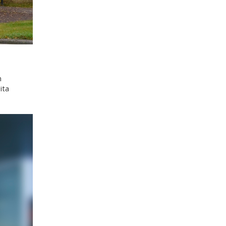
n
ita