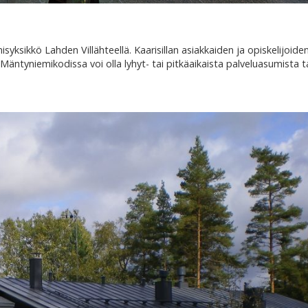
yksikkö Lahden Villähteellä. Kaarisillan asiakkaiden ja opiskelijoide
tyniemikodissa voi olla lyhyt- tai pitkäaikaista palveluasumista t