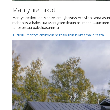
Mäntyniemikoti
Mäntyniemikoti on Mäntyniemi-yhdistys ry:n ylläpitämä asumis
mahdollista hakeutua Mäntyniemikotiin asumaan. Asuminen Män
tehostettua palveluasumista.
Tutustu Mäntyniemikodin nettisivuihin klikkaamalla tästä
.