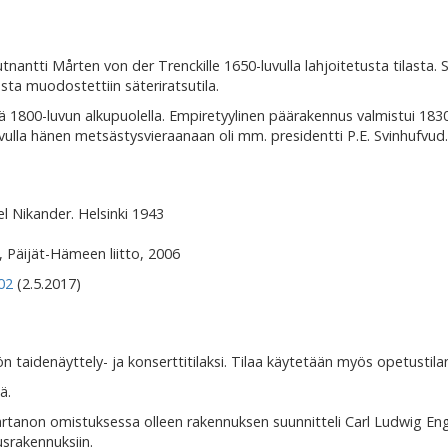
tnantti Mårten von der Trenckille 1650-luvulla lahjoitetusta tilasta.
sta muodostettiin säteriratsutila.
tä 1800-luvun alkupuolella. Empiretyylinen päärakennus valmistui 1830
vulla hänen metsästysvieraanaan oli mm. presidentti P.E. Svinhufvud.
el Nikander. Helsinki 1943
 Päijät-Hämeen liitto, 2006
02
(2.5.2017)
 taidenäyttely- ja konserttitilaksi. Tilaa käytetään myös opetustila
ä.
rtanon omistuksessa olleen rakennuksen suunnitteli Carl Ludwig Eng
usrakennuksiin.