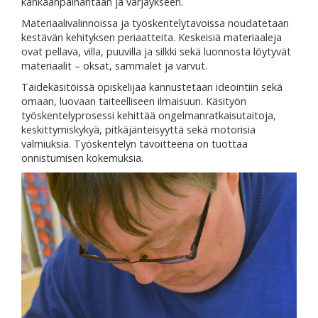
kankaanpainantaan ja värjäykseen.
Materiaalivalinnoissa ja työskentelytavoissa noudatetaan
kestävän kehityksen periaatteita. Keskeisiä materiaaleja
ovat pellava, villa, puuvilla ja silkki sekä luonnosta löytyvät
materiaalit – oksat, sammalet ja varvut.
Taidekäsitöissä opiskelijaa kannustetaan ideointiin sekä
omaan, luovaan taiteelliseen ilmaisuun. Käsityön
työskentelyprosessi kehittää ongelmanratkaisutaitoja,
keskittymiskykyä, pitkäjänteisyyttä sekä motorisia
valmiuksia. Työskentelyn tavoitteena on tuottaa
onnistumisen kokemuksia.