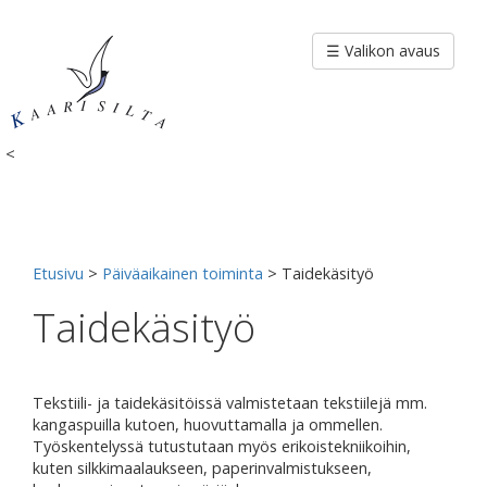
Siirry
sisältöön
☰ Valikon avaus
<
Etusivu
>
Päiväaikainen toiminta
>
Taidekäsityö
Taidekäsityö
Tekstiili- ja taidekäsitöissä valmistetaan tekstiilejä mm.
kangaspuilla kutoen, huovuttamalla ja ommellen.
Työskentelyssä tutustutaan myös erikoistekniikoihin,
kuten silkkimaalaukseen, paperinvalmistukseen,