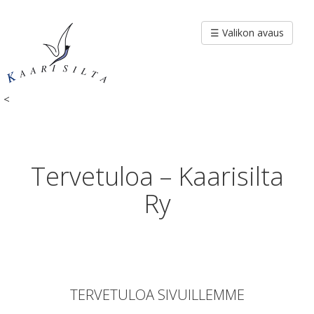
Siirry
sisältöön
☰ Valikon avaus
<
Tervetuloa – Kaarisilta
Ry
TERVETULOA SIVUILLEMME