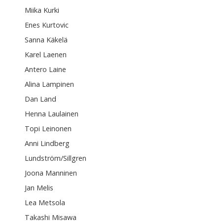
Miika Kurki
Enes Kurtovic
Sanna Käkelä
Karel Laenen
Antero Laine
Alina Lampinen
Dan Land
Henna Laulainen
Topi Leinonen
Anni Lindberg
Lundström/Sillgren
Joona Manninen
Jan Melis
Lea Metsola
Takashi Misawa