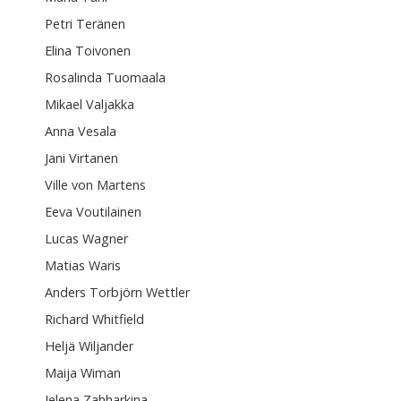
Petri Teränen
Elina Toivonen
Rosalinda Tuomaala
Mikael Valjakka
Anna Vesala
Jani Virtanen
Ville von Martens
Eeva Voutilainen
Lucas Wagner
Matias Waris
Anders Torbjörn Wettler
Richard Whitfield
Heljä Wiljander
Maija Wiman
Jelena Zahharkina