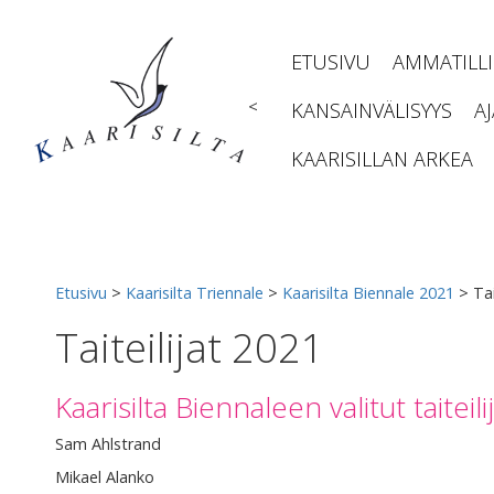
Siirry
sisältöön
ETUSIVU
AMMATILL
<
KANSAINVÄLISYYS
A
KAARISILLAN ARKEA
Etusivu
>
Kaarisilta Triennale
>
Kaarisilta Biennale 2021
>
Tai
Taiteilijat 2021
Kaarisilta Biennaleen valitut taiteilij
Sam Ahlstrand
Mikael Alanko