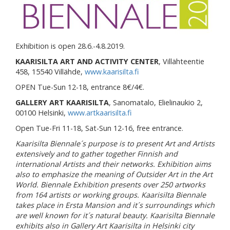
Exhibition is open 28.6.-4.8.2019.
KAARISILTA ART AND ACTIVITY CENTER
, Villähteentie
458, 15540 Villähde,
www.kaarisilta.fi
OPEN Tue-Sun 12-18, entrance 8€/4€.
GALLERY ART KAARISILTA
, Sanomatalo, Elielinaukio 2,
00100 Helsinki,
www.artkaari
s
ilta.fi
Open Tue-Fri 11-18, Sat-Sun 12-16, free entrance.
Kaarisilta Biennale´s
purpose is to present Art and Artists
extensively and to gather together Finnish and
international Artists and their networks. Exhibition aims
also to emphasize the meaning of Outsider Art in the Art
World. Biennale Exhibition presents over 250 artworks
from 164 artists or working groups. Kaarisilta Biennale
takes place in Ersta Mansion and it´s surroundings which
are well known for it´s natural beauty. Kaarisilta Biennale
exhibits also in Gallery Art Kaarisilta in Helsinki city