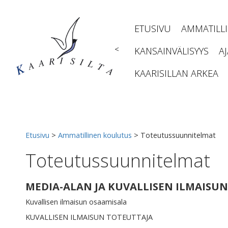
Siirry
sisältöön
ETUSIVU
AMMATILL
<
KANSAINVÄLISYYS
A
KAARISILLAN ARKEA
Etusivu
>
Ammatillinen koulutus
>
Toteutussuunnitelmat
Toteutussuunnitelmat
MEDIA-ALAN JA KUVALLISEN ILMAISU
Kuvallisen ilmaisun osaamisala
KUVALLISEN ILMAISUN TOTEUTTAJA