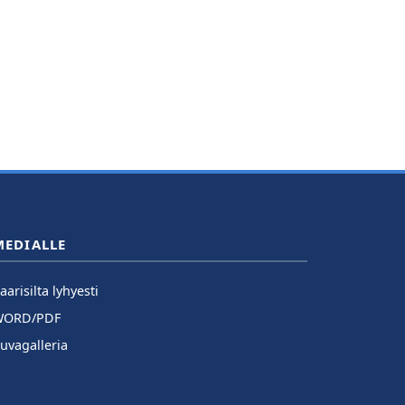
MEDIALLE
aarisilta lyhyesti
WORD/PDF
uvagalleria