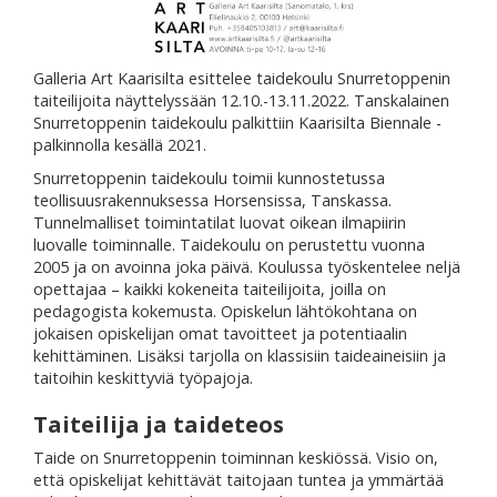
Galleria Art Kaarisilta esittelee taidekoulu Snurretoppenin
taiteilijoita näyttelyssään 12.10.-13.11.2022. Tanskalainen
Snurretoppenin taidekoulu palkittiin Kaarisilta Biennale -
palkinnolla kesällä 2021.
Snurretoppenin taidekoulu toimii kunnostetussa
teollisuusrakennuksessa Horsensissa, Tanskassa.
Tunnelmalliset toimintatilat luovat oikean ilmapiirin
luovalle toiminnalle. Taidekoulu on perustettu vuonna
2005 ja on avoinna joka päivä. Koulussa työskentelee neljä
opettajaa – kaikki kokeneita taiteilijoita, joilla on
pedagogista kokemusta. Opiskelun lähtökohtana on
jokaisen opiskelijan omat tavoitteet ja potentiaalin
kehittäminen. Lisäksi tarjolla on klassisiin taideaineisiin ja
taitoihin keskittyviä työpajoja.
Taiteilija ja taideteos
Taide on Snurretoppenin toiminnan keskiössä. Visio on,
että opiskelijat kehittävät taitojaan tuntea ja ymmärtää