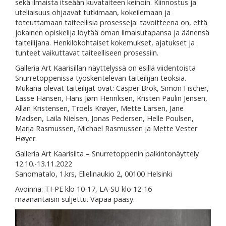
sekä ilmaista itseään kuvataiteen keinoin. Kiinnostus ja
uteliaisuus ohjaavat tutkimaan, kokeilemaan ja
toteuttamaan taiteellisia prosesseja: tavoitteena on, että
jokainen opiskelija löytää oman ilmaisutapansa ja äänensä
taiteilijana. Henkilökohtaiset kokemukset, ajatukset ja
tunteet vaikuttavat taiteelliseen prosessiin.
Galleria Art Kaarisillan näyttelyssä on esillä viidentoista
Snurretoppenissa työskentelevän taiteilijan teoksia.
Mukana olevat taiteilijat ovat: Casper Brok, Simon Fischer,
Lasse Hansen, Hans Jørn Henriksen, Kristen Paulin Jensen,
Allan Kristensen, Troels Krøyer, Mette Larsen, Jane
Madsen, Laila Nielsen, Jonas Pedersen, Helle Poulsen,
Maria Rasmussen, Michael Rasmussen ja Mette Vester
Høyer.
Galleria Art Kaarisilta – Snurretoppenin palkintonäyttely
12.10.-13.11.2022
Sanomatalo, 1.krs, Elielinaukio 2, 00100 Helsinki
Avoinna: TI-PE klo 10-17, LA-SU klo 12-16
maanantaisin suljettu. Vapaa pääsy.