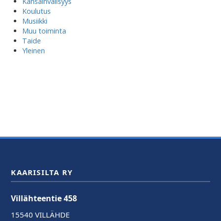
Kansainvälisyys
Koulutus
Musiikki
Muu toiminta
Taide
Yleinen
KAARISILTA RY
Villähteentie 458
15540 VILLÄHDE