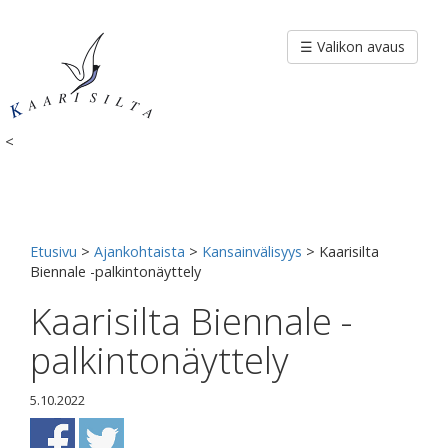
Siirry
sisältöön
☰ Valikon avaus
<
Etusivu
>
Ajankohtaista
>
Kansainvälisyys
>
Kaarisilta
Biennale -palkintonäyttely
Kaarisilta Biennale -
palkintonäyttely
5.10.2022