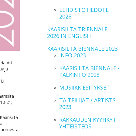
LEHDISTÖTIEDOTE
2026
KAARISILTA TRIENNALE
2026 IN ENGLISH
KAARISILTA BIENNALE 2023
INFO 2023
ria Art
KAARISILTA BIENNALE -
aaja
PALKINTO 2023
 Li
MUSIIKKIESITYKSET
arisilta
TAITEILIJAT / ARTISTS
 10-21,
2023
Kaarisilta
RAKKAUDEN KYYHKYT –
to
YHTEISTEOS
ä Suomesta