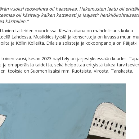
rän vuoksi teosvalinta oli haastavaa. Hakemusten laatu oli erittä
eemaa oli käsitelty kaiken kattavasti ja laajasti: henkilökohtaisest
a käsitellen.”
sittävien taiteiden muodossa. Kesän aikana on mahdollisuus kokea
hteellä Lahdessa. Musiikkiesityksiä ja konsertteja on luvassa muun m
ioilta ja Köllin Kolleilta. Erilaisia solisteja ja kokoonpanoja on Päijä
ka toinen vuosi, kesän 2023 näyttely on järjestyksessään kuudes. Ta
a ja omaperäistä taidetta, sekä helpottaa erityistä tukea tarvitsevie
inen: teoksia on Suomen lisäksi mm. Ruotsista, Virosta, Tanskasta,