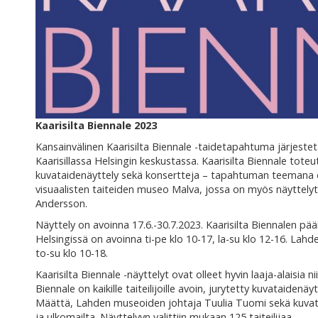
Kaarisilta Biennale 2023
Kansainvälinen Kaarisilta Biennale -taidetapahtuma järjestet
Kaarisillassa Helsingin keskustassa. Kaarisilta Biennale tote
kuvataidenäyttely sekä konsertteja – tapahtuman teemana o
visuaalisten taiteiden museo Malva, jossa on myös näyttelyteo
Andersson.
Näyttely on avoinna 17.6.-30.7.2023. Kaarisilta Biennalen pään
Helsingissä on avoinna ti-pe klo 10-17, la-su klo 12-16. Lahd
to-su klo 10-18.
Kaarisilta Biennale -näyttelyt ovat olleet hyvin laaja-alaisia ni
Biennale on kaikille taiteilijoille avoin, jurytetty kuvataidenä
Määttä, Lahden museoiden johtaja Tuulia Tuomi sekä kuvatai
ja ulkomailta. Näyttelyyn valittiin mukaan 125 taiteilijaa.