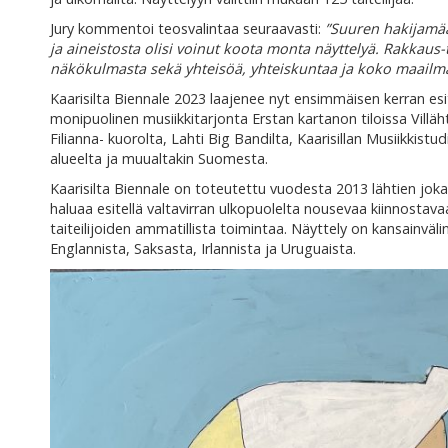
Jury kommentoi teosvalintaa seuraavasti:
”Suuren hakijamää
ja aineistosta olisi voinut koota monta näyttelyä. Rakkaus-t
näkökulmasta sekä yhteisöä, yhteiskuntaa ja koko maailma
Kaarisilta Biennale 2023 laajenee nyt ensimmäisen kerran e
monipuolinen musiikkitarjonta Erstan kartanon tiloissa Villä
Filianna- kuorolta, Lahti Big Bandilta, Kaarisillan Musiikkistud
alueelta ja muualtakin Suomesta.
Kaarisilta Biennale on toteutettu vuodesta 2013 lähtien jo
haluaa esitellä valtavirran ulkopuolelta nousevaa kiinnostava
taiteilijoiden ammatillista toimintaa. Näyttely on kansainväl
Englannista, Saksasta, Irlannista ja Uruguaista.