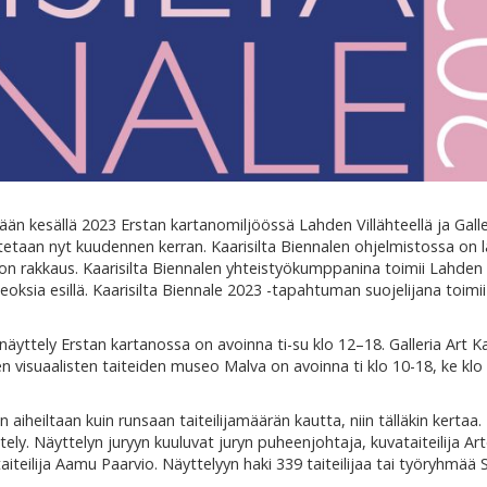
ään kesällä 2023 Erstan kartanomiljöössä Lahden Villähteellä ja Galle
utetaan nyt kuudennen kerran. Kaarisilta Biennalen ohjelmistossa on l
n rakkaus. Kaarisilta Biennalen yhteistyökumppanina toimii Lahden
ksia esillä. Kaarisilta Biennale 2023 -tapahtuman suojelijana toimii
äyttely Erstan kartanossa on avoinna ti-su klo 12–18. Galleria Art Ka
en visuaalisten taiteiden museo Malva on avoinna ti klo 10-18, ke klo
in aiheiltaan kuin runsaan taiteilijamäärän kautta, niin tälläkin kertaa. 
yttely. Näyttelyn juryyn kuuluvat juryn puheenjohtaja, kuvataiteilija Ar
teilija Aamu Paarvio. Näyttelyyn haki 339 taiteilijaa tai työryhmä