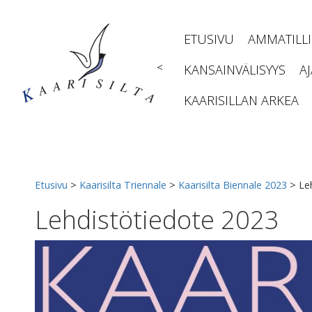
Siirry
sisältöön
ETUSIVU
AMMATILL
<
KANSAINVÄLISYYS
A
KAARISILLAN ARKEA
Etusivu
>
Kaarisilta Triennale
>
Kaarisilta Biennale 2023
>
Le
Lehdistötiedote 2023