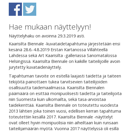
Hae mukaan näyttelyyn!
Näyttelyhaku on avoinna 29.3.2019 asti.
Kaarisilta Biennale -kuvataidetapahtuma järjestetään ensi
kesänä 28.6.-4.8.2019 Erstan Kartanossa Villähteellä
Lahdessa sekä Art Kaarisilta -galleriassa Sanomatalossa
Helsingissä. Kaarisilta Biennale on kaikille taiteilijoille avoin
jurytetty kuvataidenäyttely.
Tapahtuman tavoite on esitellä laajasti taidetta ja taiteen
tekijöitä painottaen tukea tarvitsevien taiteilijoiden
osallisuutta taidemaailmassa. Kaarisilta Biennalen
päämäärä on esittää monipuolisesti taidetta ja taiteilijoita
niin Suomesta kuin ulkomailta, sekä tasa-arvoistaa
taidekenttää. Kaarisilta Biennale on toteutettu vuodesta
2013 lähtien joka toinen vuosi, edellisen kerran tapahtuma
toteutettiin kesällä 2017. Kaarisilta Biennale -näyttelyt
ovat olleet hyvin monipuolisia niin aiheiltaan kuin runsaan
taiteilijamäärän myötä. Vuonna 2017 näyttelyssä oli esillä