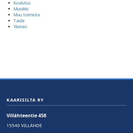
Koulutus
Musiikki
Muu toiminta
Taide
Yleinen
KAARISILTA RY
Villähteentie 458
15540 VILLÄHDE