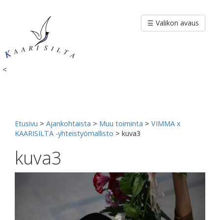
Siirry
sisältöön
☰ Valikon avaus
<
Etusivu
>
Ajankohtaista
>
Muu toiminta
>
VIMMA x
KAARISILTA -yhteistyömallisto
>
kuva3
kuva3