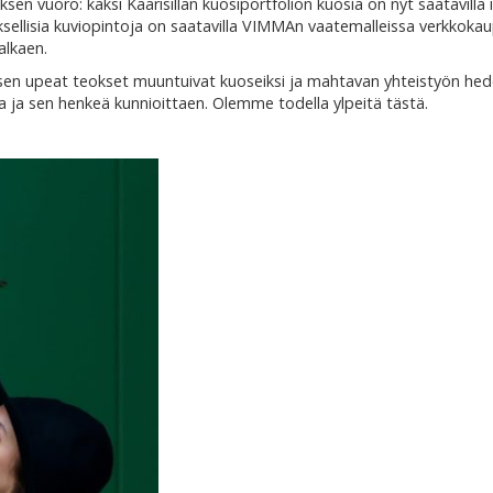
ksen vuoro: kaksi Kaarisillan kuosiportfolion kuosia on nyt saatavilla 
sellisia kuviopintoja on saatavilla VIMMAn vaatemalleissa verkkoka
alkaen.
kkasen upeat teokset muuntuivat kuoseiksi ja mahtavan yhteistyön he
a ja sen henkeä kunnioittaen. Olemme todella ylpeitä tästä.