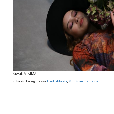
Kuvat: VIMMA
Julkaistu kategoriassa
Ajankohtaista
,
Muu toiminta
,
Taide