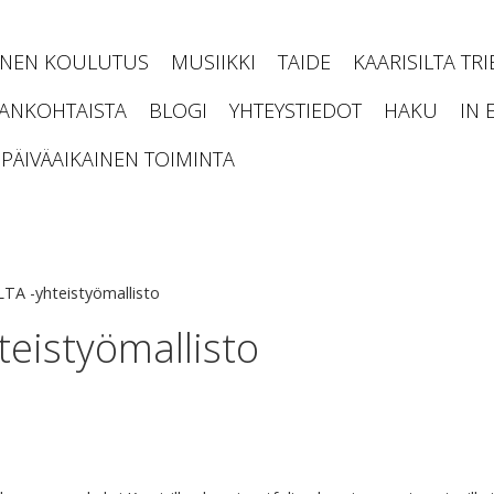
INEN KOULUTUS
MUSIIKKI
TAIDE
KAARISILTA TR
JANKOHTAISTA
BLOGI
YHTEYSTIEDOT
HAKU
IN 
PÄIVÄAIKAINEN TOIMINTA
TA -yhteistyömallisto
eistyömallisto