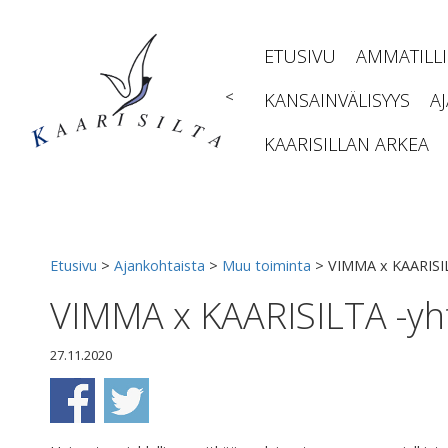
Siirry
sisältöön
ETUSIVU
AMMATILL
<
KANSAINVÄLISYYS
A
KAARISILLAN ARKEA
Etusivu
>
Ajankohtaista
>
Muu toiminta
>
VIMMA x KAARISIL
VIMMA x KAARISILTA -yht
27.11.2020