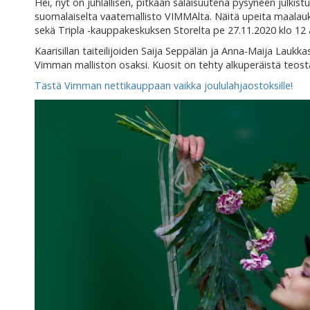
Hei, nyt on juhlallisen, pitkään salaisuutena pysyneen julkistu
suomalaiselta vaatemallisto VIMMAlta. Näitä upeita maalauk
sekä Tripla -kauppakeskuksen Storelta pe 27.11.2020 klo 12 
Kaarisillan taiteilijoiden Saija Seppälän ja Anna-Maija Lau
Vimman malliston osaksi. Kuosit on tehty alkuperäistä teost
Tästä Vimman nettikauppaan vaikka joululahjaostoksille!