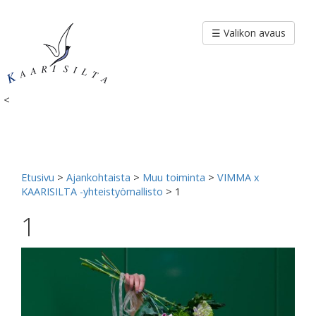
Siirry
sisältöön
☰ Valikon avaus
<
Etusivu
>
Ajankohtaista
>
Muu toiminta
>
VIMMA x
KAARISILTA -yhteistyömallisto
>
1
1