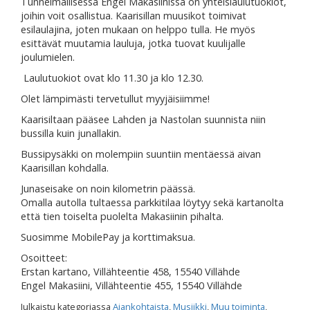
Tunnelmallisessa Engel Makasiinissa on yhteislaulutuokiot,
joihin voit osallistua. Kaarisillan muusikot toimivat
esilaulajina, joten mukaan on helppo tulla. He myös
esittävät muutamia lauluja, jotka tuovat kuulijalle
joulumielen.
Laulutuokiot ovat klo 11.30 ja klo 12.30.
Olet lämpimästi tervetullut myyjäisiimme!
Kaarisiltaan pääsee Lahden ja Nastolan suunnista niin
bussilla kuin junallakin.
Bussipysäkki on molempiin suuntiin mentäessä aivan
Kaarisillan kohdalla.
Junaseisake on noin kilometrin päässä.
Omalla autolla tultaessa parkkitilaa löytyy sekä kartanolta
että tien toiselta puolelta Makasiinin pihalta.
Suosimme MobilePay ja korttimaksua.
Osoitteet:
Erstan kartano, Villähteentie 458, 15540 Villähde
Engel Makasiini, Villähteentie 455, 15540 Villähde
Julkaistu kategoriassa
Ajankohtaista
,
Musiikki
,
Muu toiminta
,