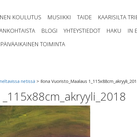
INEN KOULUTUS
MUSIIKKI
TAIDE
KAARISILTA TR
JANKOHTAISTA
BLOGI
YHTEYSTIEDOT
HAKU
IN 
PÄIVÄAIKAINEN TOIMINTA
neltavissa netissä
>
Ilona Vuoristo_Maalaus 1_115x88cm_akryyli_201
 1_115x88cm_akryyli_2018