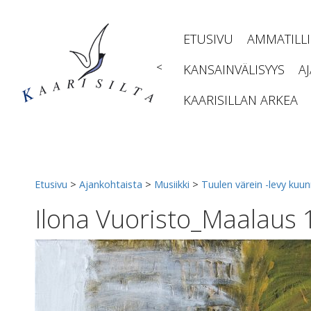
Siirry
sisältöön
ETUSIVU
AMMATILL
<
KANSAINVÄLISYYS
A
KAARISILLAN ARKEA
Etusivu
>
Ajankohtaista
>
Musiikki
>
Tuulen värein -levy kuun
Ilona Vuoristo_Maalaus