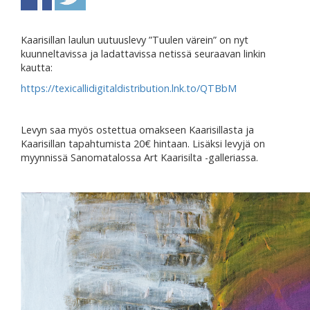
Kaarisillan laulun uutuuslevy ”Tuulen värein” on nyt
kuunneltavissa ja ladattavissa netissä seuraavan linkin
kautta:
https://texicallidigitaldistribution.lnk.to/QTBbM
Levyn saa myös ostettua omakseen Kaarisillasta ja
Kaarisillan tapahtumista 20€ hintaan. Lisäksi levyjä on
myynnissä Sanomatalossa Art Kaarisilta -galleriassa.