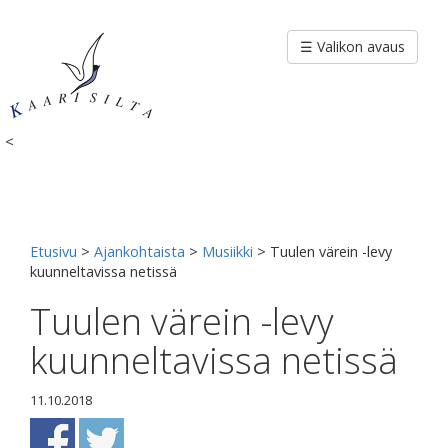
Siirry
sisältöön
☰ Valikon avaus
<
Etusivu
>
Ajankohtaista
>
Musiikki
>
Tuulen värein -levy
kuunneltavissa netissä
Tuulen värein -levy
kuunneltavissa netissä
11.10.2018