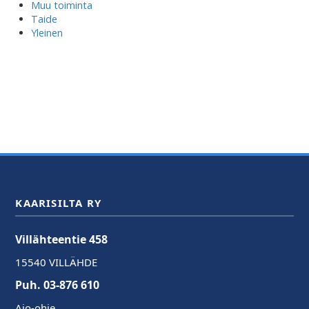
Muu toiminta
Taide
Yleinen
KAARISILTA RY
Villähteentie 458
15540 VILLÄHDE
Puh. 03-876 610
Ajo-ohje