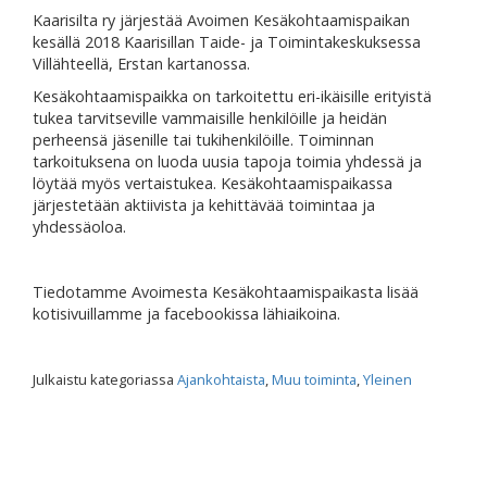
Kaarisilta ry järjestää Avoimen Kesäkohtaamispaikan
kesällä 2018 Kaarisillan Taide- ja Toimintakeskuksessa
Villähteellä, Erstan kartanossa.
Kesäkohtaamispaikka on tarkoitettu eri-ikäisille erityistä
tukea tarvitseville vammaisille henkilöille ja heidän
perheensä jäsenille tai tukihenkilöille. Toiminnan
tarkoituksena on luoda uusia tapoja toimia yhdessä ja
löytää myös vertaistukea. Kesäkohtaamispaikassa
järjestetään aktiivista ja kehittävää toimintaa ja
yhdessäoloa.
Tiedotamme Avoimesta Kesäkohtaamispaikasta lisää
kotisivuillamme ja facebookissa lähiaikoina.
Julkaistu kategoriassa
Ajankohtaista
,
Muu toiminta
,
Yleinen