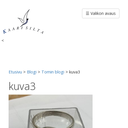
Siirry
sisältöön
☰ Valikon avaus
<
Etusivu
>
Blogi
>
Tomin blogi
>
kuva3
kuva3