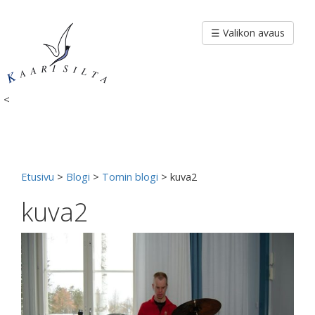
Siirry
sisältöön
☰ Valikon avaus
<
Etusivu
>
Blogi
>
Tomin blogi
>
kuva2
kuva2