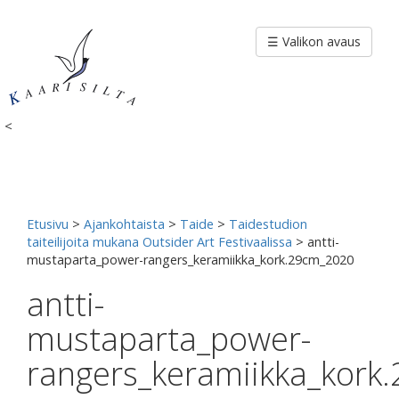
Siirry
sisältöön
☰ Valikon avaus
<
Etusivu
>
Ajankohtaista
>
Taide
>
Taidestudion
taiteilijoita mukana Outsider Art Festivaalissa
>
antti-
mustaparta_power-rangers_keramiikka_kork.29cm_2020
antti-
mustaparta_power-
rangers_keramiikka_kork