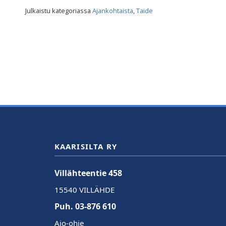
Julkaistu kategoriassa
Ajankohtaista
,
Taide
KAARISILTA RY
Villähteentie 458
15540 VILLÄHDE
Puh. 03-876 610
Ajo-ohje