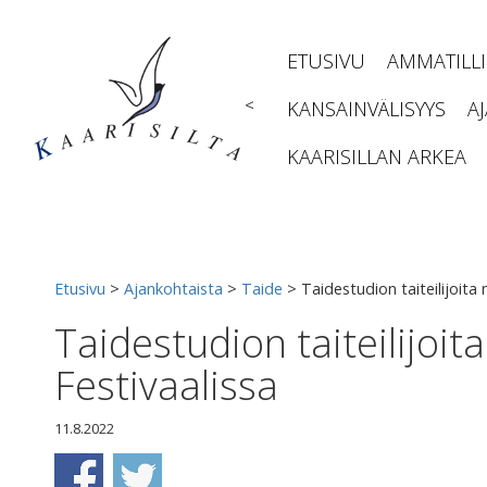
Siirry
sisältöön
ETUSIVU
AMMATILL
<
KANSAINVÄLISYYS
A
KAARISILLAN ARKEA
Etusivu
>
Ajankohtaista
>
Taide
>
Taidestudion taiteilijoita
Taidestudion taiteilijoi
Festivaalissa
11.8.2022