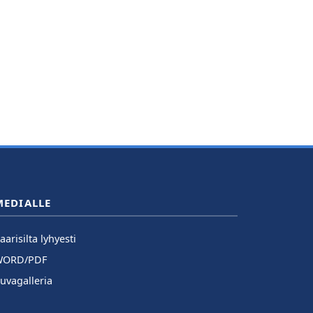
MEDIALLE
aarisilta lyhyesti
WORD/PDF
uvagalleria