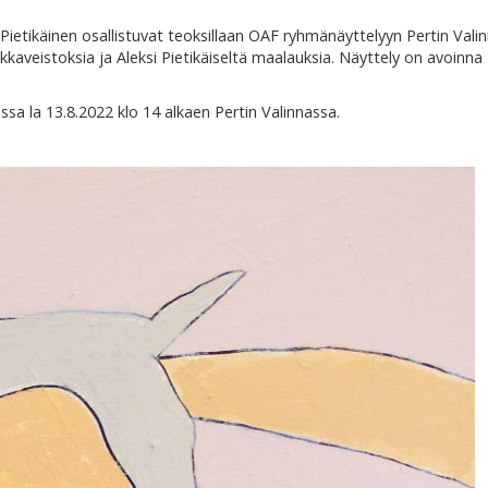
i Pietikäinen osallistuvat teoksillaan OAF ryhmänäyttelyyn Pertin Vali
ikkaveistoksia ja Aleksi Pietikäiseltä maalauksia. Näyttely on avoinna
essa la 13.8.2022 klo 14 alkaen Pertin Valinnassa.