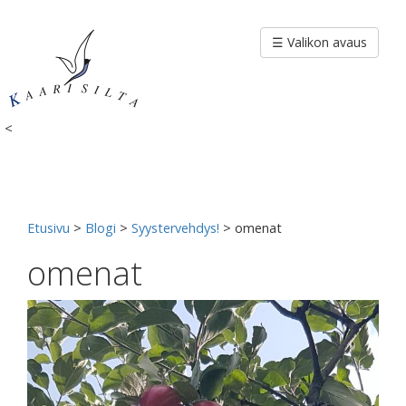
Siirry
sisältöön
☰ Valikon avaus
<
Etusivu
>
Blogi
>
Syystervehdys!
>
omenat
omenat