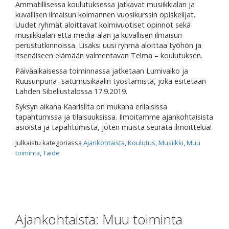
Ammatillisessa koulutuksessa jatkavat musiikkialan ja
kuvallisen ilmaisun kolmannen vuosikurssin opiskelijat.
Uudet ryhmät aloittavat kolmivuotiset opinnot sekä
musiikkialan että media-alan ja kuvallisen ilmaisun
perustutkinnoissa. Lisäksi uusi ryhmä aloittaa työhön ja
itsenäiseen elämään valmentavan Telma – koulutuksen.
Päiväaikaisessa toiminnassa jatketaan Lumivalko ja
Ruusunpuna -satumusikaalin työstämistä, joka esitetään
Lahden Sibeliustalossa 17.9.2019.
Syksyn aikana Kaarisilta on mukana erilaisissa
tapahtumissa ja tilaisuuksissa. Ilmoitamme ajankohtaisista
asioista ja tapahtumista, joten muista seurata ilmoittelua!
Julkaistu kategoriassa
Ajankohtaista
,
Koulutus
,
Musiikki
,
Muu
toiminta
,
Taide
Ajankohtaista: Muu toiminta