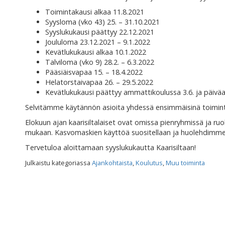
Toimintakausi alkaa 11.8.2021
Syysloma (vko 43) 25. – 31.10.2021
Syyslukukausi päättyy 22.12.2021
Joululoma 23.12.2021 – 9.1.2022
Kevätlukukausi alkaa 10.1.2022
Talviloma (vko 9) 28.2. – 6.3.2022
Pääsiäisvapaa 15. – 18.4.2022
Helatorstaivapaa 26. – 29.5.2022
Kevätlukukausi päättyy ammattikoulussa 3.6. ja päiväa
Selvitämme käytännön asioita yhdessä ensimmäisinä toimint
Elokuun ajan kaarisiltalaiset ovat omissa pienryhmissä ja r
mukaan. Kasvomaskien käyttöä suositellaan ja huolehdimme h
Tervetuloa aloittamaan syyslukukautta Kaarisiltaan!
Julkaistu kategoriassa
Ajankohtaista
,
Koulutus
,
Muu toiminta