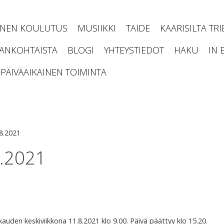
INEN KOULUTUS
MUSIIKKI
TAIDE
KAARISILTA TR
JANKOHTAISTA
BLOGI
YHTEYSTIEDOT
HAKU
IN 
PÄIVÄAIKAINEN TOIMINTA
.8.2021
8.2021
den keskiviikkona 11.8.2021 klo 9.00. Päivä päättyy klo 15.20.