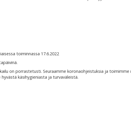
iaisessa toiminnassa 17.6.2022
apäivinä.
uokailu on porrastetusti. Seuraamme koronaohjeistuksia ja toimimme 
yvästä käsihygieniasta ja turvaväleistä.