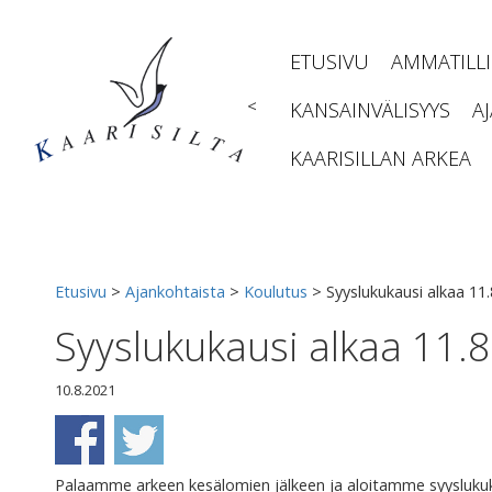
Siirry
sisältöön
ETUSIVU
AMMATILL
<
KANSAINVÄLISYYS
A
KAARISILLAN ARKEA
Etusivu
>
Ajankohtaista
>
Koulutus
>
Syyslukukausi alkaa 11
Syyslukukausi alkaa 11.
10.8.2021
Palaamme arkeen kesälomien jälkeen ja aloitamme syyslukukau