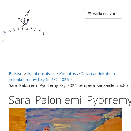
Siirry
sisältöön
☰ Valikon avaus
<
Etusivu
>
Ajankohtaista
>
Koulutus
>
Saran aurinkoinen
helmikuun näyttely 5.-27.2.2026
>
Sara_Paloniemi_Pyörremyrsky_2024_tempera_kankaalle_75x85
Sara_Paloniemi_Pyörrem