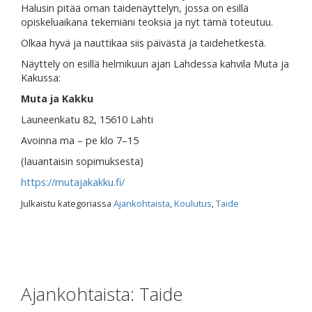
Halusin pitää oman taidenäyttelyn, jossa on esillä
opiskeluaikana tekemiäni teoksia ja nyt tämä toteutuu.
Olkaa hyvä ja nauttikaa siis päivästä ja taidehetkestä.
Näyttely on esillä helmikuun ajan Lahdessa kahvila Muta ja
Kakussa:
Muta ja Kakku
Launeenkatu 82, 15610 Lahti
Avoinna ma – pe klo 7–15
(lauantaisin sopimuksesta)
https://mutajakakku.fi/
Julkaistu kategoriassa
Ajankohtaista
,
Koulutus
,
Taide
Ajankohtaista: Taide