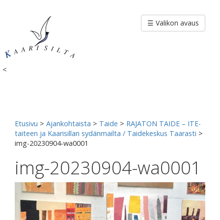
Siirry
sisältöön
☰ Valikon avaus
<
Etusivu
>
Ajankohtaista
>
Taide
>
RAJATON TAIDE – ITE-
taiteen ja Kaarisillan sydänmailta / Taidekeskus Taarasti
>
img-20230904-wa0001
img-20230904-wa0001