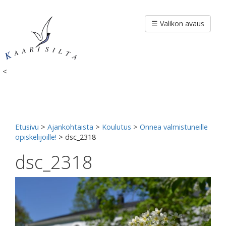
Siirry
sisältöön
☰ Valikon avaus
<
Etusivu
>
Ajankohtaista
>
Koulutus
>
Onnea valmistuneille
opiskelijoille!
>
dsc_2318
dsc_2318