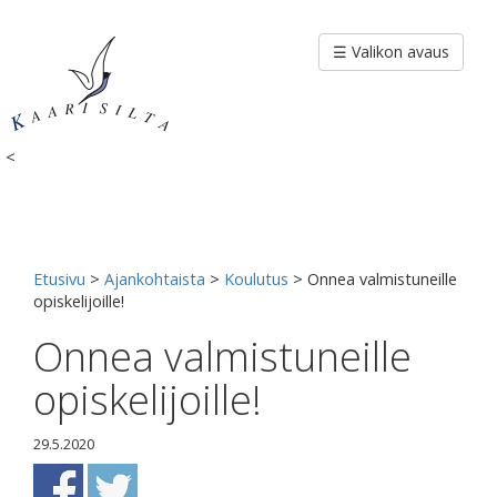
Siirry
sisältöön
☰ Valikon avaus
<
Etusivu
>
Ajankohtaista
>
Koulutus
>
Onnea valmistuneille
opiskelijoille!
Onnea valmistuneille
opiskelijoille!
29.5.2020