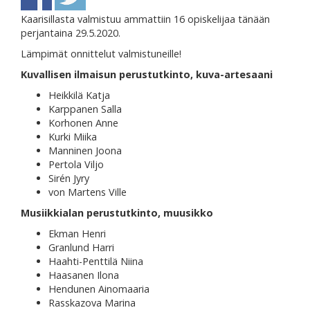
Kaarisillasta valmistuu ammattiin 16 opiskelijaa tänään
perjantaina 29.5.2020.
Lämpimät onnittelut valmistuneille!
Kuvallisen ilmaisun perustutkinto, kuva-artesaani
Heikkilä Katja
Karppanen Salla
Korhonen Anne
Kurki Miika
Manninen Joona
Pertola Viljo
Sirén Jyry
von Martens Ville
Musiikkialan perustutkinto, muusikko
Ekman Henri
Granlund Harri
Haahti-Penttilä Niina
Haasanen Ilona
Hendunen Ainomaaria
Rasskazova Marina