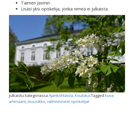
Taimen Jasmin
Lisäsi yksi opiskelija, jonka nimeä ei julkaista.
Julkaistu kategoriassa
Ajankohtaista
,
Koulutus
Tagged
kuva-
artesaani
,
muusikko
,
valmistuneet opiskelijat