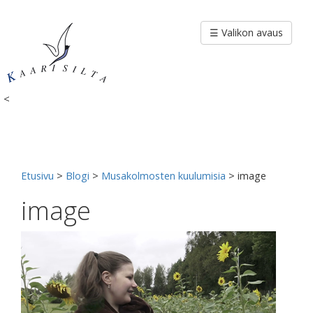
Siirry
sisältöön
☰ Valikon avaus
<
Etusivu
>
Blogi
>
Musakolmosten kuulumisia
>
image
image