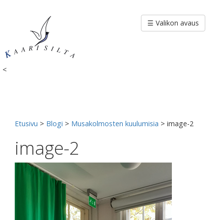
Siirry
sisältöön
☰ Valikon avaus
<
Etusivu
>
Blogi
>
Musakolmosten kuulumisia
>
image-2
image-2