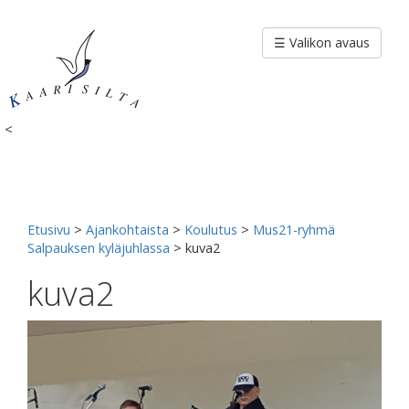
Siirry
sisältöön
☰ Valikon avaus
<
Etusivu
>
Ajankohtaista
>
Koulutus
>
Mus21-ryhmä
Salpauksen kyläjuhlassa
>
kuva2
kuva2