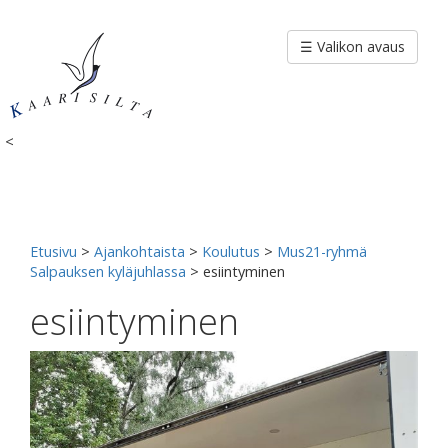
Siirry
sisältöön
☰ Valikon avaus
<
Etusivu
>
Ajankohtaista
>
Koulutus
>
Mus21-ryhmä
Salpauksen kyläjuhlassa
>
esiintyminen
esiintyminen