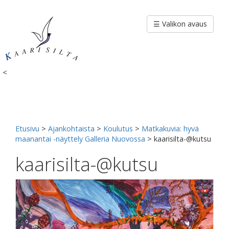
Siirry
sisältöön
☰ Valikon avaus
<
Etusivu
>
Ajankohtaista
>
Koulutus
>
Matkakuvia: hyvä
maanantai -näyttely Galleria Nuovossa
>
kaarisilta-@kutsu
kaarisilta-@kutsu