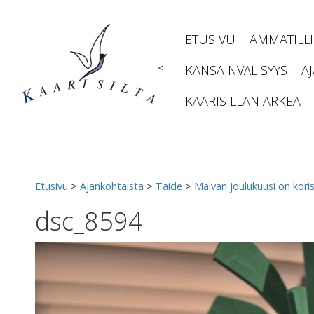
Siirry
sisältöön
ETUSIVU
AMMATILL
<
KANSAINVÄLISYYS
A
KAARISILLAN ARKEA
Etusivu
>
Ajankohtaista
>
Taide
>
Malvan joulukuusi on koris
dsc_8594