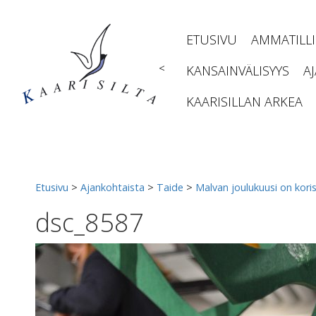
Siirry
sisältöön
ETUSIVU
AMMATILL
<
KANSAINVÄLISYYS
A
KAARISILLAN ARKEA
Etusivu
>
Ajankohtaista
>
Taide
>
Malvan joulukuusi on koris
dsc_8587