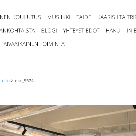
INEN KOULUTUS
MUSIIKKI
TAIDE
KAARISILTA TR
JANKOHTAISTA
BLOGI
YHTEYSTIEDOT
HAKU
IN 
PÄIVÄAIKAINEN TOIMINTA
teltu
>
dsc_8574