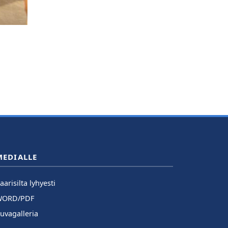
MEDIALLE
aarisilta lyhyesti
WORD/PDF
uvagalleria