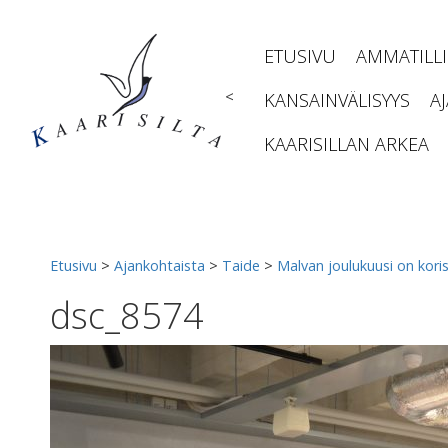
Siirry
sisältöön
ETUSIVU
AMMATILL
<
KANSAINVÄLISYYS
A
KAARISILLAN ARKEA
Etusivu
>
Ajankohtaista
>
Taide
>
Malvan joulukuusi on koris
dsc_8574