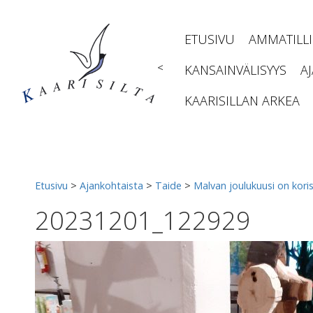
Siirry
sisältöön
ETUSIVU
AMMATILL
<
KANSAINVÄLISYYS
A
KAARISILLAN ARKEA
Etusivu
>
Ajankohtaista
>
Taide
>
Malvan joulukuusi on koris
20231201_122929