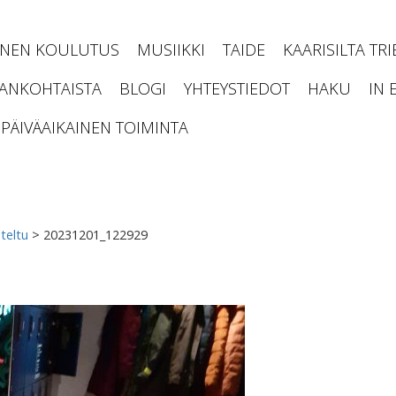
INEN KOULUTUS
MUSIIKKI
TAIDE
KAARISILTA TR
JANKOHTAISTA
BLOGI
YHTEYSTIEDOT
HAKU
IN 
PÄIVÄAIKAINEN TOIMINTA
teltu
>
20231201_122929