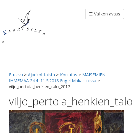
Siirry
sisältöön
☰ Valikon avaus
<
Etusivu
>
Ajankohtaista
>
Koulutus
>
MAISEMIEN
IHMEMAA 24.4.-11.5.2018 Engel Makasiinissa
>
viljo_pertola_henkien_talo_2017
viljo_pertola_henkien_tal