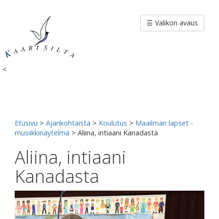
Siirry
sisältöön
☰ Valikon avaus
<
Etusivu
>
Ajankohtaista
>
Koulutus
>
Maailman lapset -
musiikkinäytelmä
>
Aliina, intiaani Kanadasta
Aliina, intiaani
Kanadasta