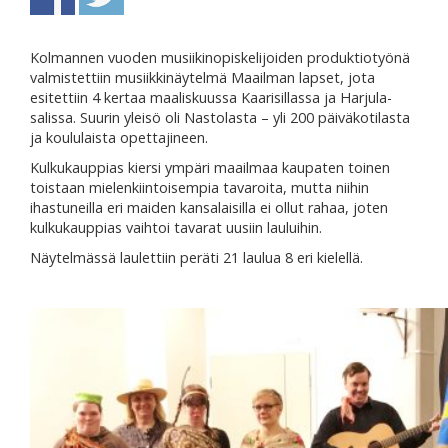
Kolmannen vuoden musiikinopiskelijoiden produktiotyönä
valmistettiin musiikkinäytelmä Maailman lapset, jota
esitettiin 4 kertaa maaliskuussa Kaarisillassa ja Harjula-
salissa. Suurin yleisö oli Nastolasta – yli 200 päiväkotilasta
ja koululaista opettajineen.
Kulkukauppias kiersi ympäri maailmaa kaupaten toinen
toistaan mielenkiintoisempia tavaroita, mutta niihin
ihastuneilla eri maiden kansalaisilla ei ollut rahaa, joten
kulkukauppias vaihtoi tavarat uusiin lauluihin.
Näytelmässä laulettiin peräti 21 laulua 8 eri kielellä.