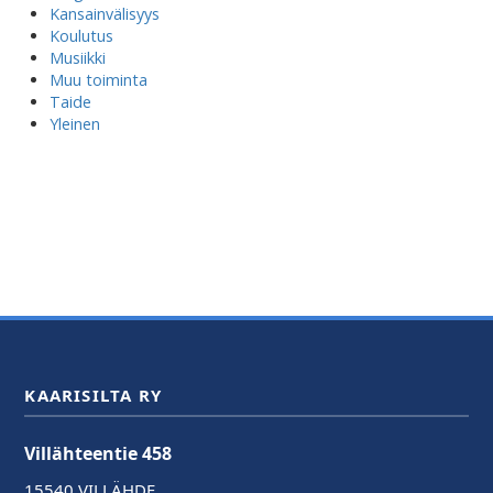
Kansainvälisyys
Koulutus
Musiikki
Muu toiminta
Taide
Yleinen
KAARISILTA RY
Villähteentie 458
15540 VILLÄHDE