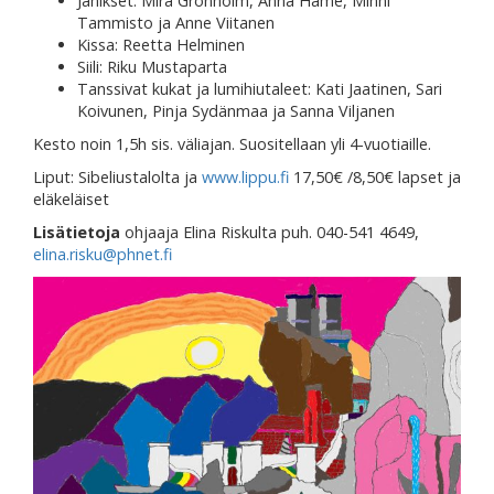
Jänikset: Mira Grönholm, Anna Häme, Minni
Tammisto ja Anne Viitanen
Kissa: Reetta Helminen
Siili: Riku Mustaparta
Tanssivat kukat ja lumihiutaleet: Kati Jaatinen, Sari
Koivunen, Pinja Sydänmaa ja Sanna Viljanen
Kesto noin 1,5h sis. väliajan. Suositellaan yli 4-vuotiaille.
Liput: Sibeliustalolta ja
www.lippu.fi
17,50€ /8,50€ lapset ja
eläkeläiset
Lisätietoja
ohjaaja Elina Riskulta puh. 040-541 4649,
elina.risku@phnet.fi