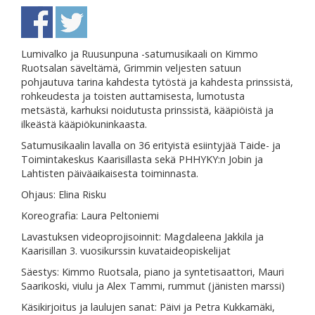
Lumivalko ja Ruusunpuna -satumusikaali on Kimmo
Ruotsalan säveltämä, Grimmin veljesten satuun
pohjautuva tarina kahdesta tytöstä ja kahdesta prinssistä,
rohkeudesta ja toisten auttamisesta, lumotusta
metsästä, karhuksi noidutusta prinssistä, kääpiöistä ja
ilkeästä kääpiökuninkaasta.
Satumusikaalin lavalla on 36 erityistä esiintyjää Taide- ja
Toimintakeskus Kaarisillasta sekä PHHYKY:n Jobin ja
Lahtisten päiväaikaisesta toiminnasta.
Ohjaus: Elina Risku
Koreografia: Laura Peltoniemi
Lavastuksen videoprojisoinnit: Magdaleena Jakkila ja
Kaarisillan 3. vuosikurssin kuvataideopiskelijat
Säestys: Kimmo Ruotsala, piano ja syntetisaattori, Mauri
Saarikoski, viulu ja Alex Tammi, rummut (jänisten marssi)
Käsikirjoitus ja laulujen sanat: Päivi ja Petra Kukkamäki,