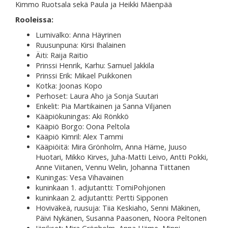
Kimmo Ruotsala sekä Paula ja Heikki Mäenpää
Rooleissa:
Lumivalko: Anna Häyrinen
Ruusunpuna: Kirsi Ihalainen
Äiti: Raija Raitio
Prinssi Henrik, Karhu: Samuel Jakkila
Prinssi Erik: Mikael Puikkonen
Kotka: Joonas Kopo
Perhoset: Laura Aho ja Sonja Suutari
Enkelit: Pia Martikainen ja Sanna Viljanen
Kääpiökuningas: Aki Rönkkö
Kääpiö Borgo: Oona Peltola
Kääpiö Kimril: Alex Tammi
Kääpiöitä: Mira Grönholm, Anna Häme, Juuso
Huotari, Mikko Kirves, Juha-Matti Leivo, Antti Pokki,
Anne Viitanen, Vennu Welin, Johanna Tiittanen
Kuningas: Vesa Vihavainen
kuninkaan 1. adjutantti: TomiPohjonen
kuninkaan 2. adjutantti: Pertti Sipponen
Hoviväkeä, ruusuja: Tiia Keskiaho, Senni Mäkinen,
Päivi Nykänen, Susanna Paasonen, Noora Peltonen