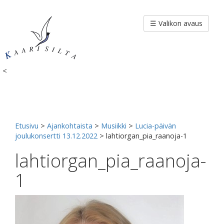
Siirry
sisältöön
☰ Valikon avaus
<
Etusivu
>
Ajankohtaista
>
Musiikki
>
Lucia-päivän
joulukonsertti 13.12.2022
>
lahtiorgan_pia_raanoja-1
lahtiorgan_pia_raanoja-
1