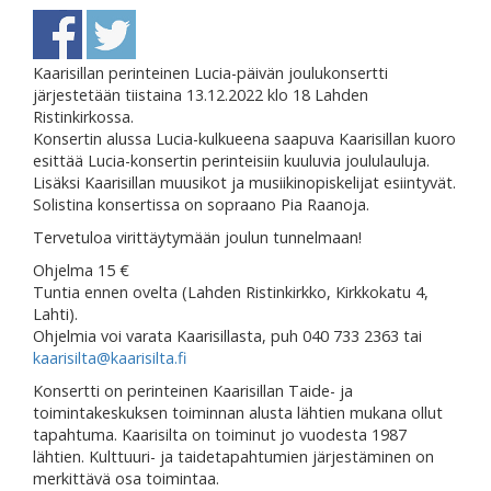
Kaarisillan perinteinen Lucia-päivän joulukonsertti
järjestetään tiistaina 13.12.2022 klo 18 Lahden
Ristinkirkossa.
Konsertin alussa Lucia-kulkueena saapuva Kaarisillan kuoro
esittää Lucia-konsertin perinteisiin kuuluvia joululauluja.
Lisäksi Kaarisillan muusikot ja musiikinopiskelijat esiintyvät.
Solistina konsertissa on sopraano Pia Raanoja.
Tervetuloa virittäytymään joulun tunnelmaan!
Ohjelma 15 €
Tuntia ennen ovelta (Lahden Ristinkirkko, Kirkkokatu 4,
Lahti).
Ohjelmia voi varata Kaarisillasta, puh 040 733 2363 tai
kaarisilta@kaarisilta.fi
Konsertti on perinteinen Kaarisillan Taide- ja
toimintakeskuksen toiminnan alusta lähtien mukana ollut
tapahtuma. Kaarisilta on toiminut jo vuodesta 1987
lähtien. Kulttuuri- ja taidetapahtumien järjestäminen on
merkittävä osa toimintaa.