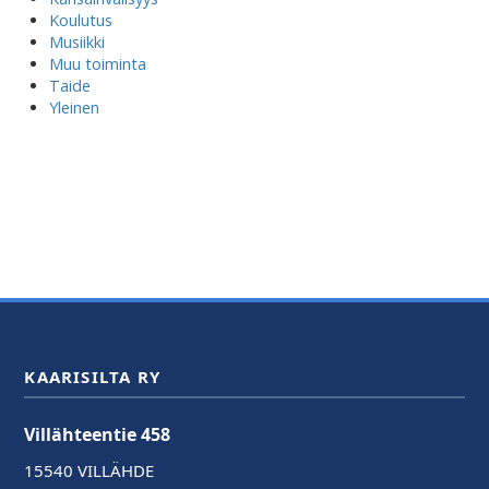
Koulutus
Musiikki
Muu toiminta
Taide
Yleinen
KAARISILTA RY
Villähteentie 458
15540 VILLÄHDE