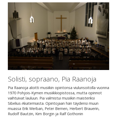
Solisti, sopraano, Pia Raanoja
Pia Raanoja aloitti musiikin opintonsa viulunsoitolla vuonna
1970 Pohjois-Kymen musiikkiopistossa, mutta opinnot
vaihtuivat lauluun. Pia valmistui musiikin maisteriksi
Sibelius-Akatemiasta. Opintojaan hän täydensi muun
muassa Erik Werban, Peter Bernen, Herbert Brauerin,
Rudolf Bautzin, Kim Borgin ja Ralf Gothonin