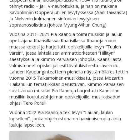
tehnyt radio – Ja TV-nauhoituksia, ja hän on mukana
Savonlinnan Oopperajuhlien levytyksessä (Ääni taivaasta)
ja Nielsenin kolmannen sinfonian levytyksen
sopraanosolistina (johtaa Myung-Whun Chung).
Vuosina 2011–2021 Pia Raanoja toimi musiikin ja laulun
opettajana Kaarisillassa. Kaarisillassa Raanoja muun
muassa kokosi ja harjoitutti opiskelijoilla levyn “Tuulen
värein”, jossa lahtelaisen ammattiorkesteri “Hillityn”
säestyksellä ja Kimmo Parviaisen johdolla, Kaarisillasta
valmistuneet opiskelijat esittävät ikivihreitä sävelmiä.
Lahden Kaupunginteatterin pienellä näyttämöllä esitettiin
vuonna 2015 Taikamoinen-musiikkisatu, jossa Mozartin
Taikahuilun tematiikkaan perustuvan, Kimmo Parviaisen
sovittaman musiikin Pia Raanoja harjoitutti Kaarisillan
musiikin koulutusohjelman opiskelijoille, musiikkisadun
ohjasi Tero Porali.
Vuonna 2022 Pia Raanoja teki levyn ”Laulan, laulan
lapselleni”, jonka ohjelmistona on harvinaisempia äidin
lauluja lapselleen.