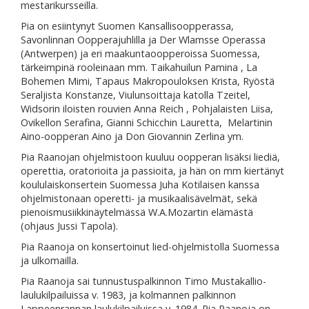
mestarikursseilla.
Pia on esiintynyt Suomen Kansallisoopperassa,
Savonlinnan Oopperajuhlilla ja Der Wlamsse Operassa
(Antwerpen) ja eri maakuntaoopperoissa Suomessa,
tärkeimpinä rooleinaan mm. Taikahuilun Pamina , La
Bohemen Mimi, Tapaus Makropouloksen Krista, Ryöstä
Seraljista Konstanze, Viulunsoittaja katolla Tzeitel,
Widsorin iloisten rouvien Anna Reich , Pohjalaisten Liisa,
Ovikellon Serafina, Gianni Schicchin Lauretta, Melartinin
Aino-oopperan Aino ja Don Giovannin Zerlina ym.
Pia Raanojan ohjelmistoon kuuluu oopperan lisäksi liediä,
operettia, oratorioita ja passioita, ja hän on mm kiertänyt
koululaiskonsertein Suomessa Juha Kotilaisen kanssa
ohjelmistonaan operetti- ja musikaalisävelmät, sekä
pienoismusiikkinäytelmässä W.A.Mozartin elämästä
(ohjaus Jussi Tapola).
Pia Raanoja on konsertoinut lied-ohjelmistolla Suomessa
ja ulkomailla.
Pia Raanoja sai tunnustuspalkinnon Timo Mustakallio-
laulukilpailuissa v. 1983, ja kolmannen palkinnon
Lappeenrannan laulukilpailuissa v. 1984. Pia Raanoja on