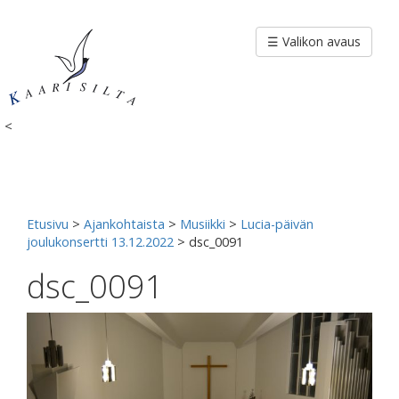
Siirry
sisältöön
☰ Valikon avaus
<
Etusivu
>
Ajankohtaista
>
Musiikki
>
Lucia-päivän
joulukonsertti 13.12.2022
>
dsc_0091
dsc_0091