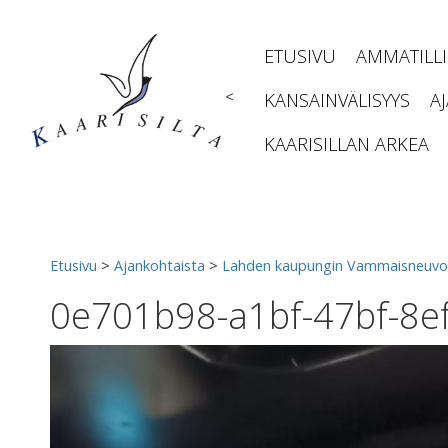
Siirry
sisältöön
ETUSIVU
AMMATILL
<
KANSAINVÄLISYYS
A
KAARISILLAN ARKEA
Etusivu
>
Ajankohtaista
>
Lahden kaupungin Vammaisneuvosto
0e701b98-a1bf-47bf-8e