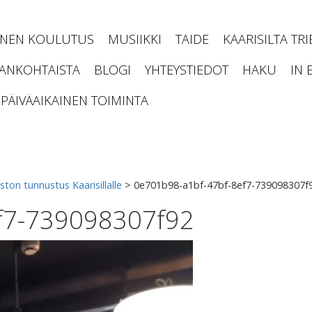
INEN KOULUTUS
MUSIIKKI
TAIDE
KAARISILTA TR
JANKOHTAISTA
BLOGI
YHTEYSTIEDOT
HAKU
IN 
PÄIVÄAIKAINEN TOIMINTA
n tunnustus Kaarisillalle
>
0e701b98-a1bf-47bf-8ef7-739098307f
f7-739098307f92