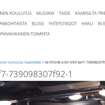
INEN KOULUTUS
MUSIIKKI
TAIDE
KAARISILTA TR
JANKOHTAISTA
BLOGI
YHTEYSTIEDOT
HAKU
IN 
PÄIVÄAIKAINEN TOIMINTA
n tunnustus Kaarisillalle
>
0e701b98-a1bf-47bf-8ef7-739098307f
f7-739098307f92-1