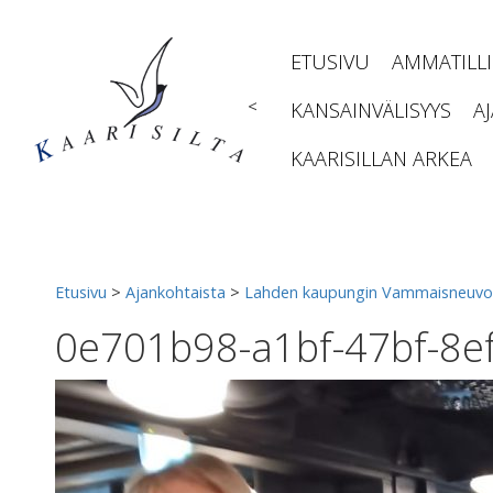
Siirry
sisältöön
ETUSIVU
AMMATILL
<
KANSAINVÄLISYYS
A
KAARISILLAN ARKEA
Etusivu
>
Ajankohtaista
>
Lahden kaupungin Vammaisneuvosto
0e701b98-a1bf-47bf-8e